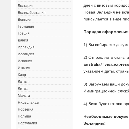
дней с визовым коридо
Болгария
Новая Зеландия не вкле
Великобритания
присылается в виде пис
Венгрия
Германия
Порядок оформления
Греция
Дания
1) Вы собираете докуме
Ирландия
Исландия
2) Отправляете сканы 
Испания
australia@visa.expres
Италия
указанием даты, страны
Кипр
Латвия
3) Загружаем ваши док
Литва
Иммиграционной служб
Мальта
Нидерланды
4) Виза будет готова о
Норвегия
Необходимые докуме
Польша
Зеландию:
Португалия