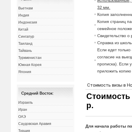
использованные, 
32 мм.
Вьетнам
Копия заполненны
Индия
Копия страниц па
Индонезия
семейное полож
Китай
Св
идетельст
в
о о
Сингапур
Спра
в
ка из школы
Таиланд
Если едет только
Тайвань
согласие
на
в
ыез
Туркменистан
прописка). Если 
Южная Корея
приложить копию 
Япония
Средний Восток:
Израиль
Иран
ОАЭ
Саудовская Аравия
Для начала работы по
Турция