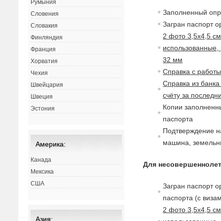
Румыния
Заполненный опр
Словения
Загран паспорт о
Словакия
2 фото 3,5х4,5 с
Финляндия
использованные, 
Франция
32 мм
Хорватия
Справка с работ
Чехия
Справка из банка
Швейцария
счёту за последн
Швеция
Копии заполненны
Эстония
паспорта
Подтверждение на
машина, земельны
Америка:
Канада
Для несовершеннолет
Мексика
США
Загран паспорт о
паспорта (с
в
изам
2 фото 3,5х4,5 с
Азия: