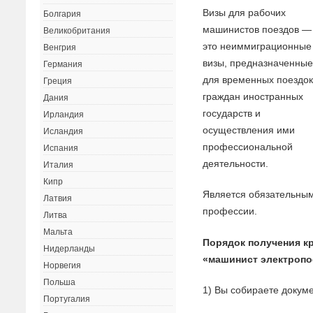
Визы для рабочих
Болгария
машинистов поездов —
Великобритания
это неиммиграционные
Венгрия
визы, предназначенны
Германия
для временных поездо
Греция
граждан иностранных
Дания
государств и
Ирландия
осуществления ими
Исландия
профессиональной
Испания
деятельности.
Италия
Кипр
Является обязательным
Латвия
профессии.
Литва
Мальта
Порядок получения к
Нидерланды
«машинист электропо
Норвегия
Польша
1) Вы собираете докуме
Португалия