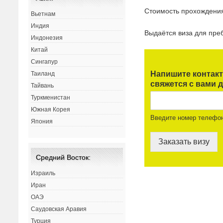
Стоимость прохождени
Вьетнам
Индия
Выдаётся виза для пр
Индонезия
Китай
Сингапур
Напишите контак
Таиланд
свяжется с вами д
Тайвань
Туркменистан
Южная Корея
Введите номер телефо
Япония
Заказать визу
Средний Восток:
Израиль
Иран
ОАЭ
Саудовская Аравия
Турция