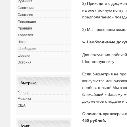
Румыния
2) Приходите с докуме
Словения
на электронную почту
i
Словакия
предполагаемой поездк
Финляндия
Франция
3) Мы проверяем компл
Хорватия
Необходимые доку
Чехия
Швейцария
Для получения рабочей
Швеция
Шенгенскую визу.
Эстония
Если биометрия не прой
консульстве или визово
Америка:
необязательно! Мы зап
Канада
ближайший к Вашему ме
Мексика
документов к подаче и 
США
Стоимость краткосроч
450 рублей.
Азия: